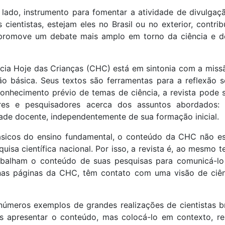
 lado, instrumento para fomentar a atividade de divulgaçã
s cientistas, estejam eles no Brasil ou no exterior, cont
promove um debate mais amplo em torno da ciência e de
ncia Hoje das Crianças (CHC) está em sintonia com a miss
o básica. Seus textos são ferramentas para a reflexão so
 conhecimento prévio de temas de ciência, a revista pode
es e pesquisadores acerca dos assuntos abordados: 
de docente, independentemente de sua formação inicial.
sicos do ensino fundamental, o conteúdo da CHC não está
isa científica nacional. Por isso, a revista é, ao mesmo t
trabalham o conteúdo de suas pesquisas para comunicá-lo
nas páginas da CHC, têm contato com uma visão de ciênci
e inúmeros exemplos de grandes realizações de cientistas
 apresentar o conteúdo, mas colocá-lo em contexto, res